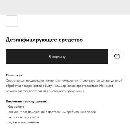
Дезинфицирующее средство
В корзину
Описание:
Средство для поддержания гигиены в помещениях. Используется для регулярной
обработки поверхностей в быту и коммерческих пространствах. Не имеет
резкого запаха, подходит для системного применения.
Ключевые преимущества:
• без запаха
• подходит для помещений с постоянным пребыванием людей
• экологичная формула
• удобное применение